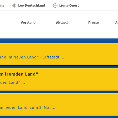
ons
Leo Deutschland
Lions-Quest
s
Vorstand
Aktuell
Presse
A
d im Neuen Land“ - Erftstadt ...
 im fremden Land“
den Land“ ...
im neuen Land‘ zum 3. Mal ...